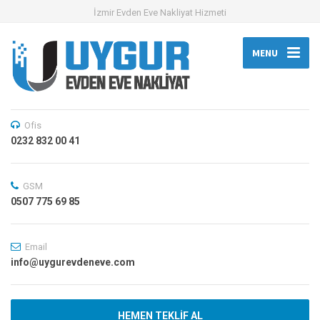
İzmir Evden Eve Nakliyat Hizmeti
MENU
Ofis
0232 832 00 41
GSM
0507 775 69 85
Email
info@uygurevdeneve.com
HEMEN TEKLIF AL